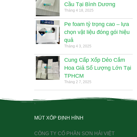
Cầu Tại Bình Dương
Tháng 4 18, 2025
Pe foam tỷ trọng cao – lựa
chọn vật liệu đóng gói hiệu
quả
Tháng 4 3, 2025
Cung Cấp Xốp Dẻo Cắm
Hoa Giả Số Lượng Lớn Tại
TPHCM
Tháng 2 7, 2025
.
MÚT XỐP ĐỊNH HÌNH
CÔNG TY CỔ PHẦN SƠN HẢI VIỆT