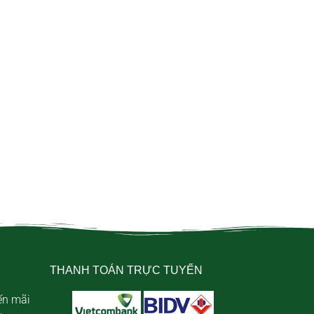
THANH TOÁN TRỰC TUYẾN
ến mãi