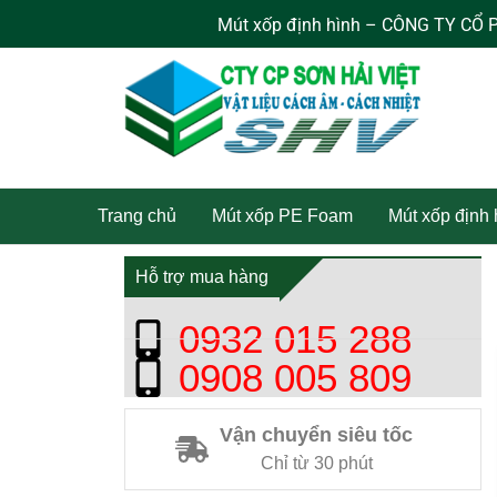
Nhảy
Mút xốp định hình – CÔNG TY CỔ PHẦN
tới
nội
dung
Trang chủ
Mút xốp PE Foam
Mút xốp định
Hỗ trợ mua hàng
0932 015 288
0908 005 809
Vận chuyển siêu tốc
Chỉ từ 30 phút