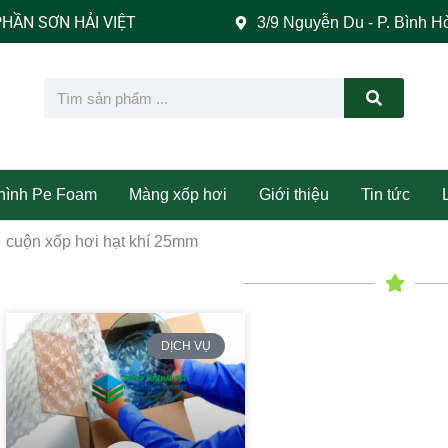
 SƠN HẢI VIỆT
3/9 Nguyễn Du - P. Bình H
Search
 hình Pe Foam
Màng xốp hơi
Giới thiệu
Tin tức
cuộn xốp hơi hạt khí 25mm
DỊCH VỤ