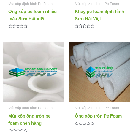
Mút xốp định hình Pe Foam
Mút xốp định hình Pe Foam
Ống xốp pe foam nhiều
Khay pe foam định hình
màu Sơn Hải Việt
Sơn Hải Việt
Đ
Đ
ư
ư
ợ
ợ
c
c
x
x
ế
ế
p
p
h
h
ạ
ạ
n
n
g
g
0
0
5
5
s
s
a
a
o
o
Mút xốp định hình Pe Foam
Mút xốp định hình Pe Foam
Mút xốp ống tròn pe
Ống xốp tròn Pe Foam
foam chèn hàng
Đ
ư