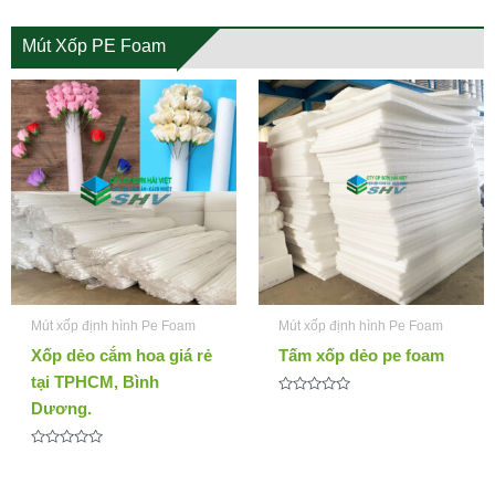
Mút Xốp PE Foam
Mút xốp định hình Pe Foam
Mút xốp định hình Pe Foam
Xốp dẻo cắm hoa giá rẻ
Tấm xốp dẻo pe foam
tại TPHCM, Bình
Đ
Dương.
ư
ợ
c
Đ
x
ư
ế
ợ
p