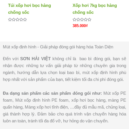
Túi xốp hơi bọc hàng
Xốp hơi 7kg bọc hàng
chống sốc
chống sốc
Đ
Đ
385.000
₫
ư
ư
ợ
ợ
c
c
x
x
ế
ế
p
p
Mút xốp định hình - Giải pháp đóng gói hàng hóa Toàn Diện
h
h
ạ
ạ
n
n
Đến với
SƠN HẢI VIỆT
không chỉ là bao bì đóng gói, bạn sẽ
g
g
0
0
nhận được những tư vấn giải pháp từ những chuyên gia trong
5
5
s
s
ngành, hướng dẫn lựa chọn loại bao bì, mút xốp định hình phù
a
a
o
o
hợp nhất với sản phẩm của bạn, tiết kiệm tối đa chi phí đóng gói.
Đa dạng sản phẩm các sản phẩm đóng gói như:
Mút xốp PE
foam, Mút xốp định hình PE foam, xốp hơi bọc hàng, màng PE
quấn hàng, Màng xốp hơi tĩnh điện, …đầy đủ mẫu mã, chủng loại,
giá thành hợp lý. Đảm bảo cho quá trình vận chuyển hàng hóa
luôn an toàn, tránh tối đa đổ vỡ, hư hỏng do vận chuyển.