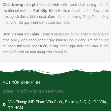
Chất lượng sản phẩm:
quá trình kiểm soát chất lượng luôn là
ưu tiên số một tại
Mút Xốp Định Hình
, mỗi sản phẩm đưa ra thị
trường sẽ được kiểm soát, đảm bảo chất lượng đồng đều, thống
nhất với một quy trình kiểm soát duy nhất.
Dịch vụ sau bán hàng:
khách hàng luôn đúng, khách hàng là số
một. Mọi ý kiến đóng góp từ quý khách luôn là động lực để chúng
tôi hoàn thiện và phát triển, đừng ngần ngại nếu các bạn muốn
góp ý về dịch vụ bán hàng của chúng tôi.
.
MÚT XỐP ĐỊNH HÌNH
CÔNG TY CỔ PHẦN SƠN HẢI VIỆT
Văn Phòng: 34D Phạm Văn Chiêu, Phường 8, Quận Gò Vấp,
TP. HCM