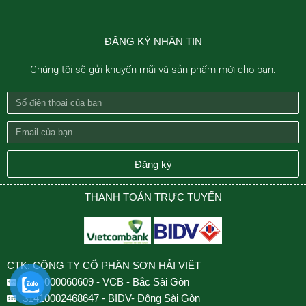
ĐĂNG KÝ NHẬN TIN
Chúng tôi sẽ gửi khuyến mãi và sản phẩm mới cho bạn.
Số
điện
Email
thoại
của
của
bạn
Đăng ký
bạn
THANH TOÁN TRỰC TUYẾN
CTK: CÔNG TY CỔ PHẦN SƠN HẢI VIỆT
0501000060609 - VCB - Bắc Sài Gòn
31410002468647 - BIDV- Đông Sài Gòn