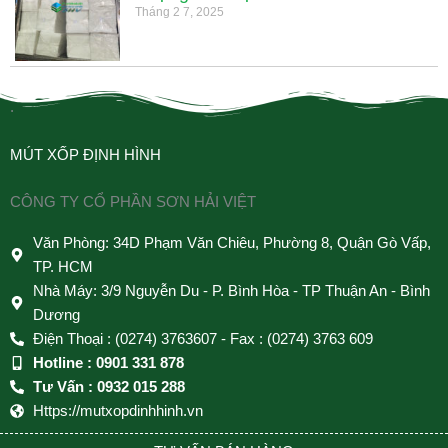
Tháng 2 7, 2025
.
MÚT XỐP ĐỊNH HÌNH
CÔNG TY CỔ PHẦN SƠN HẢI VIỆT
Văn Phòng: 34D Phạm Văn Chiêu, Phường 8, Quận Gò Vấp,
TP. HCM
Nhà Máy: 3/9 Nguyễn Du - P. Bình Hòa - TP Thuận An - Bình
Dương
Điện Thoại : (0274) 3763607 - Fax : (0274) 3763 609
Hotline : 0901 331 878
Tư Vấn : 0932 015 288
Https://mutxopdinhhinh.vn