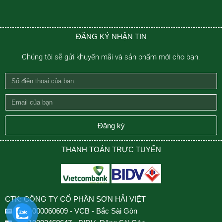
ĐĂNG KÝ NHẬN TIN
Chúng tôi sẽ gửi khuyến mãi và sản phẩm mới cho bạn.
Số
điện
Email
thoại
của
của
bạn
Đăng ký
bạn
THANH TOÁN TRỰC TUYẾN
CTK: CÔNG TY CỔ PHẦN SƠN HẢI VIỆT
0501000060609 - VCB - Bắc Sài Gòn