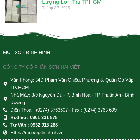
Lượng Lớn Tại TPHCM
Tháng 2 7, 2025
.
MÚT XỐP ĐỊNH HÌNH
CÔNG TY CỔ PHẦN SƠN HẢI VIỆT
Văn Phòng: 34D Phạm Văn Chiêu, Phường 8, Quận Gò Vấp,
TP. HCM
Nhà Máy: 3/9 Nguyễn Du - P. Bình Hòa - TP Thuận An - Bình
Dương
Điện Thoại : (0274) 3763607 - Fax : (0274) 3763 609
Hotline : 0901 331 878
Tư Vấn : 0932 015 288
Https://mutxopdinhhinh.vn