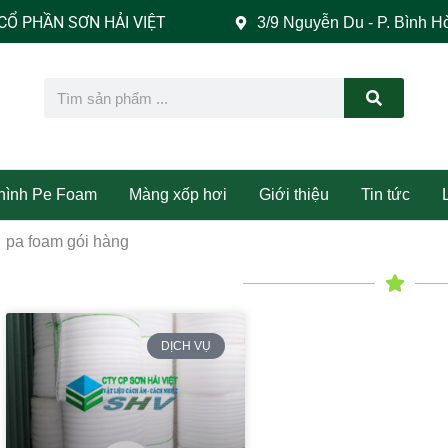
PHẦN SƠN HẢI VIỆT
3/9 Nguyễn Du - P. Bình H
Search
 hình Pe Foam
Màng xốp hơi
Giới thiệu
Tin tức
pa foam gói hàng
DỊCH VỤ