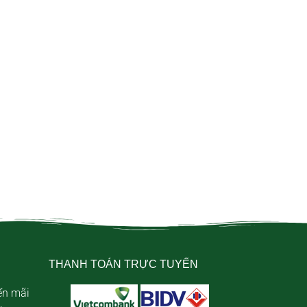
THANH TOÁN TRỰC TUYẾN
ến mãi