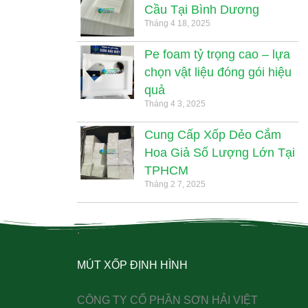
Cầu Tại Bình Dương
Tháng 4 18, 2025
Pe foam tỷ trọng cao – lựa
chọn vật liệu đóng gói hiệu
quả
Tháng 4 3, 2025
Cung Cấp Xốp Dẻo Cắm
Hoa Giả Số Lượng Lớn Tại
TPHCM
Tháng 2 7, 2025
.
MÚT XỐP ĐỊNH HÌNH
CÔNG TY CỔ PHẦN SƠN HẢI VIỆT