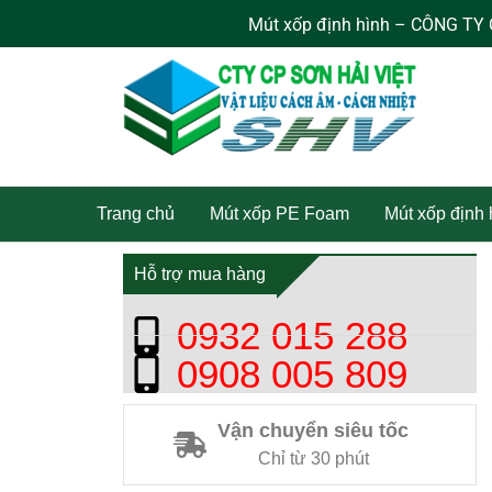
Nhảy
Mút xốp định hình – CÔNG TY CỔ 
tới
nội
dung
Trang chủ
Mút xốp PE Foam
Mút xốp định
Hỗ trợ mua hàng
0932 015 288
0908 005 809
Vận chuyển siêu tốc
Chỉ từ 30 phút