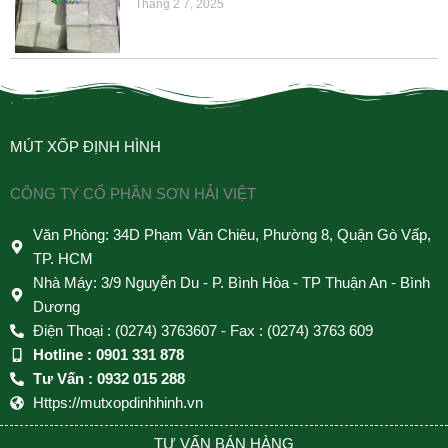
Tháng 2 7, 2025
.
MÚT XỐP ĐỊNH HÌNH
CÔNG TY CỔ PHẦN SƠN HẢI VIỆT
Văn Phòng: 34D Phạm Văn Chiêu, Phường 8, Quận Gò Vấp,
TP. HCM
Nhà Máy: 3/9 Nguyễn Du - P. Bình Hòa - TP Thuận An - Bình
Dương
Điện Thoại : (0274) 3763607 - Fax : (0274) 3763 609
Hotline : 0901 331 878
Tư Vấn : 0932 015 288
Https://mutxopdinhhinh.vn
TƯ VẤN BÁN HÀNG