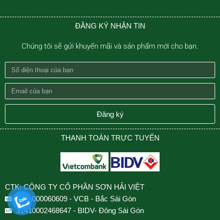
ĐĂNG KÝ NHẬN TIN
Chúng tôi sẽ gửi khuyến mãi và sản phẩm mới cho bạn.
Số
điện
Email
thoại
của
của
bạn
Đăng ký
bạn
THANH TOÁN TRỰC TUYẾN
CTK: CÔNG TY CỔ PHẦN SƠN HẢI VIỆT
0501000060609 - VCB - Bắc Sài Gòn
31410002468647 - BIDV- Đông Sài Gòn