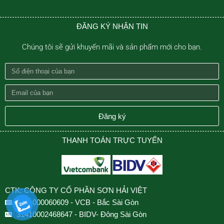
ĐĂNG KÝ NHẬN TIN
Chúng tôi sẽ gửi khuyến mãi và sản phẩm mới cho bạn.
Số
điện
Email
thoại
của
của
bạn
Đăng ký
bạn
THANH TOÁN TRỰC TUYẾN
CTK: CÔNG TY CỔ PHẦN SƠN HẢI VIỆT
0501000060609 - VCB - Bắc Sài Gòn
31410002468647 - BIDV- Đông Sài Gòn