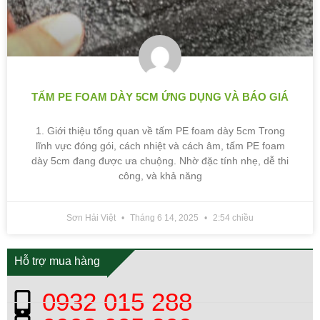
TẤM PE FOAM DÀY 5CM ỨNG DỤNG VÀ BÁO GIÁ
1. Giới thiệu tổng quan về tấm PE foam dày 5cm Trong
lĩnh vực đóng gói, cách nhiệt và cách âm, tấm PE foam
dày 5cm đang được ưa chuộng. Nhờ đặc tính nhẹ, dễ thi
công, và khả năng
Sơn Hải Việt
Tháng 6 14, 2025
2:54 chiều
Hỗ trợ mua hàng
0932 015 288