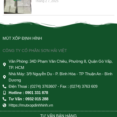
Tháng 2 7, 2025
.
MÚT XỐP ĐỊNH HÌNH
CÔNG TY CỔ PHẦN SƠN HẢI VIỆT
Văn Phòng: 34D Phạm Văn Chiêu, Phường 8, Quận Gò Vấp,
TP. HCM
Nhà Máy: 3/9 Nguyễn Du - P. Bình Hòa - TP Thuận An - Bình
Dương
Điện Thoại : (0274) 3763607 - Fax : (0274) 3763 609
Hotline : 0901 331 878
Tư Vấn : 0932 015 288
Https://mutxopdinhhinh.vn
TƯ VẤN BÁN HÀNG