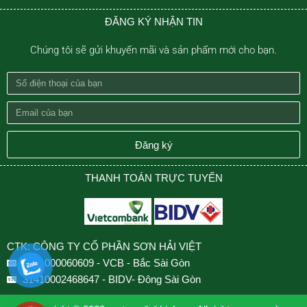
ĐĂNG KÝ NHẬN TIN
Chúng tôi sẽ gửi khuyến mãi và sản phẩm mới cho bạn.
Số
điện
Email
thoại
của
của
bạn
Đăng ký
bạn
THANH TOÁN TRỰC TUYẾN
CTK: CÔNG TY CỔ PHẦN SƠN HẢI VIỆT
0501000060609 - VCB - Bắc Sài Gòn
31410002468647 - BIDV- Đông Sài Gòn