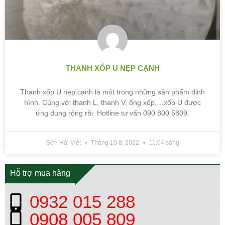
THANH XỐP U NẸP CẠNH
Thanh xốp U nẹp cạnh là một trong những sản phẩm định
hình. Cùng với thanh L, thanh V, ống xốp,…xốp U được
ứng dụng rộng rãi. Hotline tư vấn 090 800 5809.
Sơn Hải Việt
Tháng 10 8, 2022
11:04 sáng
Hỗ trợ mua hàng
0932 015 288
0908 005 809