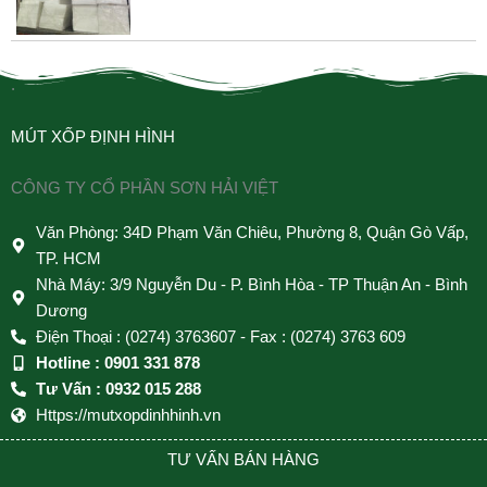
.
MÚT XỐP ĐỊNH HÌNH
CÔNG TY CỔ PHẦN SƠN HẢI VIỆT
Văn Phòng: 34D Phạm Văn Chiêu, Phường 8, Quận Gò Vấp,
TP. HCM
Nhà Máy: 3/9 Nguyễn Du - P. Bình Hòa - TP Thuận An - Bình
Dương
Điện Thoại : (0274) 3763607 - Fax : (0274) 3763 609
Hotline : 0901 331 878
Tư Vấn : 0932 015 288
Https://mutxopdinhhinh.vn
TƯ VẤN BÁN HÀNG