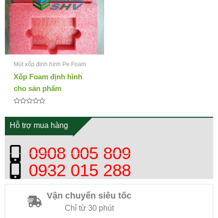
Mút xốp định hình Pe Foam
Xốp Foam định hình
cho sản phẩm
Được
xếp
hạng
Hỗ trợ mua hàng
0
5
sao
0908 005 809
0932 015 288
Vận chuyển siêu tốc
Chỉ từ 30 phút