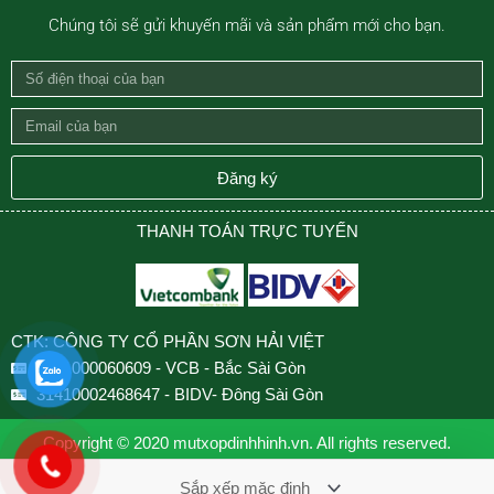
Chúng tôi sẽ gửi khuyến mãi và sản phẩm mới cho bạn.
Số
điện
Email
thoại
của
của
bạn
Đăng ký
bạn
THANH TOÁN TRỰC TUYẾN
CTK: CÔNG TY CỔ PHẦN SƠN HẢI VIỆT
0501000060609 - VCB - Bắc Sài Gòn
31410002468647 - BIDV- Đông Sài Gòn
Copyright © 2020 mutxopdinhhinh.vn. All rights reserved.
Design by VNCOUNT