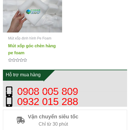
Mút xốp định hình Pe Foam
Mút xốp góc chèn hàng
pe foam
Được
xếp
hạng
Hỗ trợ mua hàng
0
5
sao
0908 005 809
0932 015 288
Vận chuyển siêu tốc
Chỉ từ 30 phút