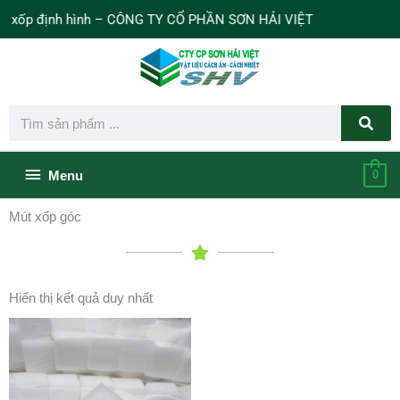
Nhảy
xốp định hình – CÔNG TY CỔ PHẦN SƠN HẢI VIỆT
tới
nội
dung
Search
Bên
Menu
0
dưới
Mút xốp góc
của
đầu
Hiển thị kết quả duy nhất
trang