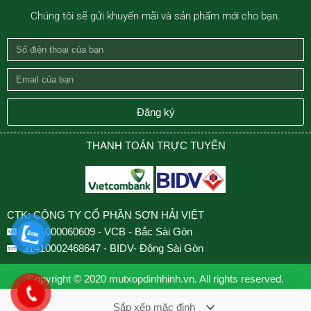
Chúng tôi sẽ gửi khuyến mãi và sản phẩm mới cho bạn.
Số
điện
Email
thoại
của
của
bạn
Đăng ký
bạn
THANH TOÁN TRỰC TUYẾN
CTK: CÔNG TY CỔ PHẦN SƠN HẢI VIỆT
0501000060609 - VCB - Bắc Sài Gòn
31410002468647 - BIDV- Đông Sài Gòn
Copyright © 2020 mutxopdinhhinh.vn. All rights reserved.
Design by VNCOUNT