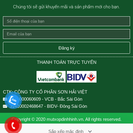
Chúng tôi sẽ gửi khuyến mãi và sản phẩm mới cho bạn.
Số
điện
Email
thoại
của
của
bạn
Đăng ký
bạn
THANH TOÁN TRỰC TUYẾN
CTK: CÔNG TY CỔ PHẦN SƠN HẢI VIỆT
0501000060609 - VCB - Bắc Sài Gòn
31410002468647 - BIDV- Đông Sài Gòn
Copyright © 2020 mutxopdinhhinh.vn. All rights reserved.
Design by VNCOUNT