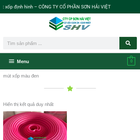
Nhảy
xốp định hình – CÔNG TY CỔ PHẦN SƠN HẢI VIỆT
tới
nội
dung
Search
Bên
Menu
0
dưới
mút xốp màu đen
của
đầu
Hiển thị kết quả duy nhất
trang