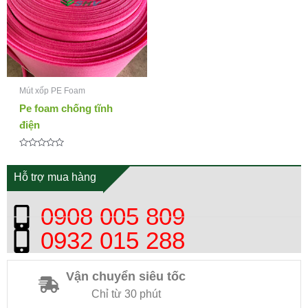
Mút xốp PE Foam
Pe foam chống tĩnh
điện
Được
xếp
hạng
Hỗ trợ mua hàng
0
5
sao
0908 005 809
0932 015 288
Vận chuyển siêu tốc
Chỉ từ 30 phút