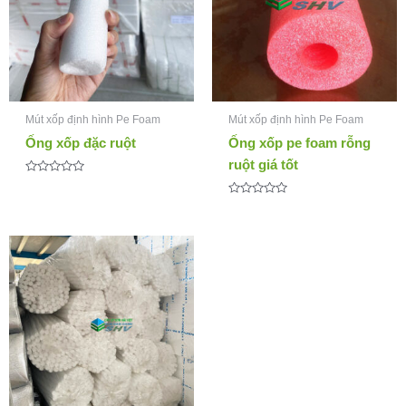
Mút xốp định hình Pe Foam
Mút xốp định hình Pe Foam
Ống xốp đặc ruột
Ống xốp pe foam rỗng
ruột giá tốt
Được
xếp
hạng
Được
0
xếp
5
hạng
sao
0
5
sao