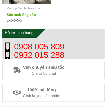
Mút xốp định hình Pe Foam
Sản xuất ống xốp
Được
xếp
hạng
Hỗ trợ mua hàng
0
5
sao
0908 005 809
0932 015 288
Vận chuyển siêu tốc
Chỉ từ 30 phút
100% hài lòng
Chất lượng sản phẩm