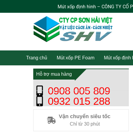
Nhảy
Mút xốp định hình – CÔNG TY CỔ PHẦN
tới
nội
dung
Trang chủ
Mút xốp PE Foam
Mút xốp định
Hỗ trợ mua hàng
0908 005 809
0932 015 288
Vận chuyển siêu tốc
Chỉ từ 30 phút