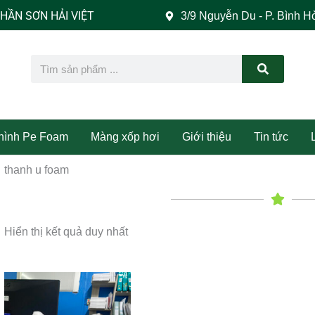
 SƠN HẢI VIỆT
3/9 Nguyễn Du - P. Bình H
Search
 hình Pe Foam
Màng xốp hơi
Giới thiệu
Tin tức
thanh u foam
Hiển thị kết quả duy nhất