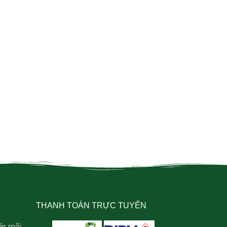
THANH TOÁN TRỰC TUYẾN
ến mãi