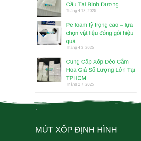
Cầu Tại Bình Dương
Tháng 4 18, 2025
Pe foam tỷ trọng cao – lựa
chọn vật liệu đóng gói hiệu
quả
Tháng 4 3, 2025
Cung Cấp Xốp Dẻo Cắm
Hoa Giả Số Lượng Lớn Tại
TPHCM
Tháng 2 7, 2025
.
MÚT XỐP ĐỊNH HÌNH