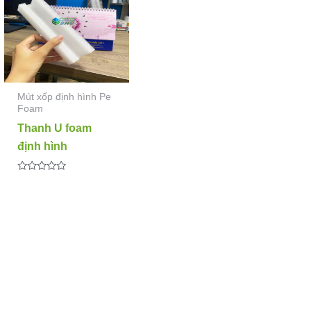
Mút xốp định hình Pe
Foam
Thanh U foam
định hình
Được
xếp
hạng
0
5
sao