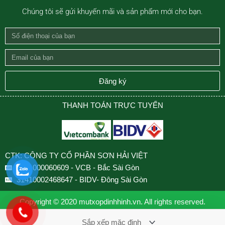
Chúng tôi sẽ gửi khuyến mãi và sản phẩm mới cho bạn.
Số
điện
Email
thoại
của
của
bạn
Đăng ký
bạn
THANH TOÁN TRỰC TUYẾN
CTK: CÔNG TY CỔ PHẦN SƠN HẢI VIỆT
0501000060609 - VCB - Bắc Sài Gòn
31410002468647 - BIDV- Đông Sài Gòn
Copyright © 2020 mutxopdinhhinh.vn. All rights reserved.
Design by VNCOUNT