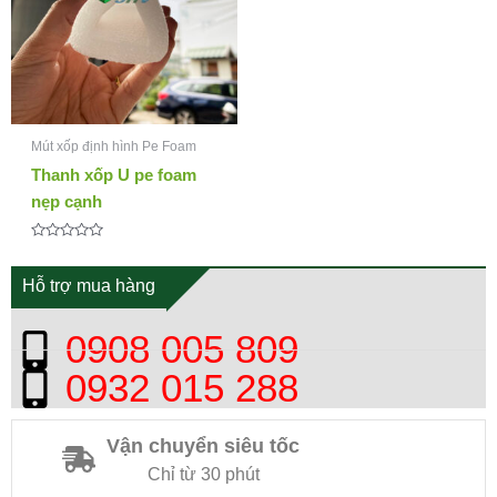
Mút xốp định hình Pe Foam
Thanh xốp U pe foam
nẹp cạnh
Được
xếp
hạng
Hỗ trợ mua hàng
0
5
sao
0908 005 809
0932 015 288
Vận chuyển siêu tốc
Chỉ từ 30 phút