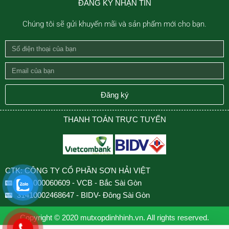
ĐĂNG KÝ NHẬN TIN
Chúng tôi sẽ gửi khuyến mãi và sản phẩm mới cho bạn.
Số
điện
Email
thoại
của
của
bạn
Đăng ký
bạn
THANH TOÁN TRỰC TUYẾN
CTK: CÔNG TY CỔ PHẦN SƠN HẢI VIỆT
0501000060609 - VCB - Bắc Sài Gòn
31410002468647 - BIDV- Đông Sài Gòn
Copyright © 2020 mutxopdinhhinh.vn. All rights reserved.