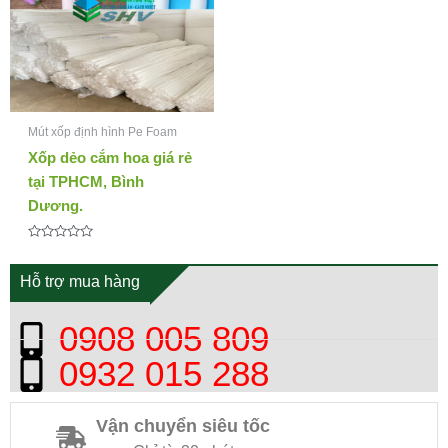
Mút xốp định hình Pe Foam
Xốp dẻo cắm hoa giá rẻ
tại TPHCM, Bình
Dương.
Được
xếp
hạng
Hỗ trợ mua hàng
0
5
sao
0908 005 809
0932 015 288
Vận chuyển siêu tốc