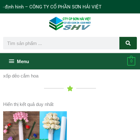
Nhảy
định hình – CÔNG TY CỔ PHẦN SƠN HẢI VIỆT
tới
nội
dung
Search
Bên
Menu
0
dưới
xốp dẻo cắm hoa
của
đầu
Hiển thị kết quả duy nhất
trang