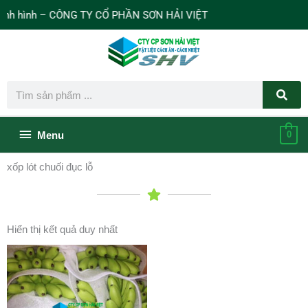
Nhảy
h hình – CÔNG TY CỔ PHẦN SƠN HẢI VIỆT
tới
nội
dung
Search
Bên
Menu
0
dưới
xốp lót chuối đục lỗ
của
đầu
Hiển thị kết quả duy nhất
trang