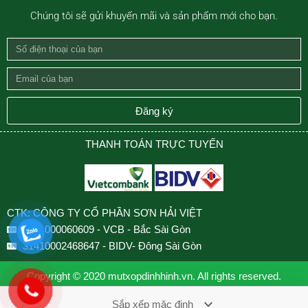
Chúng tôi sẽ gửi khuyến mãi và sản phẩm mới cho bạn.
Số
điện
Email
thoại
của
của
bạn
Đăng ký
bạn
THANH TOÁN TRỰC TUYẾN
CTK: CÔNG TY CỔ PHẦN SƠN HẢI VIỆT
0501000060609 - VCB - Bắc Sài Gòn
31410002468647 - BIDV- Đông Sài Gòn
Copyright © 2020 mutxopdinhhinh.vn. All rights reserved.
Design by VNCOUNT