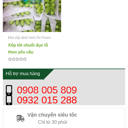
Mút xốp định hình Pe Foam
Xốp lót chuối đục lỗ
theo yêu cầu
Được
xếp
hạng
Hỗ trợ mua hàng
0
5
sao
0908 005 809
0932 015 288
Vận chuyển siêu tốc
Chỉ từ 30 phút