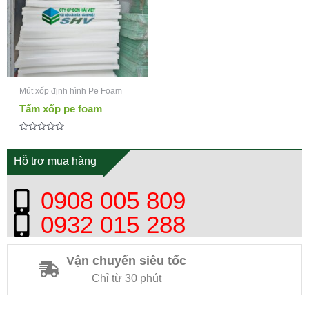
Mút xốp định hình Pe Foam
Tấm xốp pe foam
Được
xếp
hạng
Hỗ trợ mua hàng
0
5
sao
0908 005 809
0932 015 288
Vận chuyển siêu tốc
Chỉ từ 30 phút