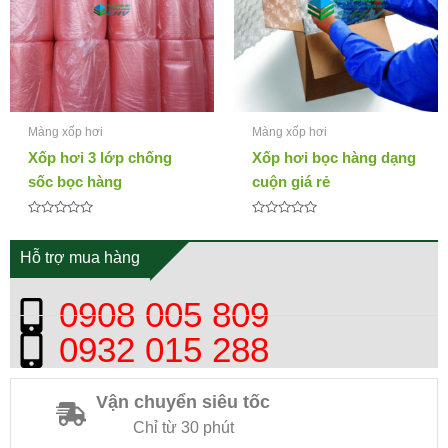
Màng xốp hơi
Màng xốp hơi
Xốp hơi 3 lớp chống
Xốp hơi bọc hàng dạng
sốc bọc hàng
cuộn giá rẻ
Được
Được
xếp
xếp
hạng
hạng
Hỗ trợ mua hàng
0
0
5
5
sao
sao
0908 005 809
0932 015 288
Vận chuyển siêu tốc
Chỉ từ 30 phút