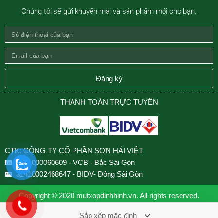
Chúng tôi sẽ gửi khuyến mãi và sản phẩm mới cho bạn.
Số
điện
Email
thoại
của
của
bạn
Đăng ký
bạn
THANH TOÁN TRỰC TUYẾN
CTK: CÔNG TY CỔ PHẦN SƠN HẢI VIỆT
0501000060609 - VCB - Bắc Sài Gòn
31410002468647 - BIDV- Đông Sài Gòn
Copyright © 2020 mutxopdinhhinh.vn. All rights reserved.
Design by VNCOUNT