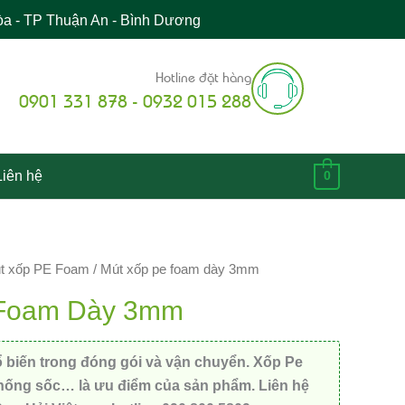
òa - TP Thuận An - Bình Dương
Hotline đặt hàng
0901 331 878 - 0932 015 288
Liên hệ
0
t xốp PE Foam
/ Mút xốp pe foam dày 3mm
 Foam Dày 3mm
biến trong đóng gói và vận chuyển. Xốp Pe
hống sốc… là ưu điểm của sản phẩm. Liên hệ