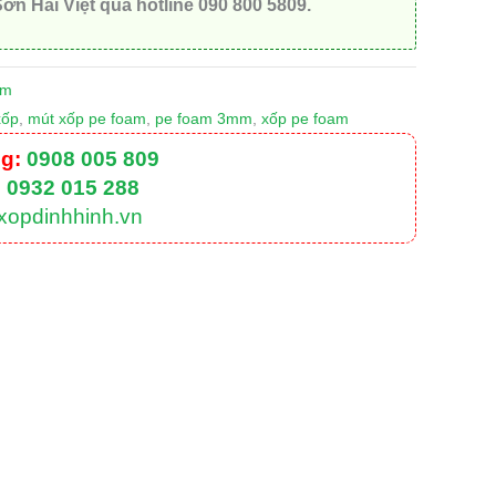
Sơn Hải Việt qua hotline 090 800 5809.
am
xốp
,
mút xốp pe foam
,
pe foam 3mm
,
xốp pe foam
g:
0908 005 809
:
0932 015 288
xopdinhhinh.vn