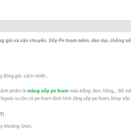
g gói và vận chuyển. Xốp Pe foam mềm, dẻo dai, chống số
ng đóng gói, cách nhiệt…
Thành phẩm là
màng xốp pe foam
màu trắng, đen, hồng,.. Bề m
Ngoài ra còn có pe foam định hình (ống xốp pe foam, khay xốp p
mm
ày khoảng 3mm.