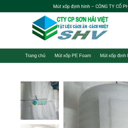
Nhảy
Mút xốp định hình – CÔNG TY CỔ PHẦN SƠN HẢI 
tới
nội
dung
Trang chủ
Mút xốp PE Foam
Mút xốp định