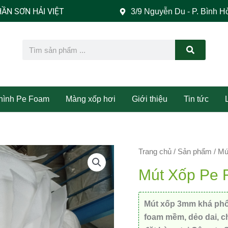
VIỆT
3/9 Nguyễn Du - P. Bình H
Search
 hình Pe Foam
Màng xốp hơi
Giới thiệu
Tin tức
Trang chủ
/
Sản phẩm
/
Mú
Mút Xốp Pe
Mút xốp 3mm khá phổ 
foam mềm, dẻo dai, c