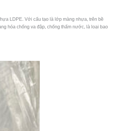
hựa LDPE. Với cấu tạo là lớp màng nhựa, trên bề
ng hóa chống va đập, chống thấm nước, là loại bao
nh Hòa - TP Thuận An - Bình Dương