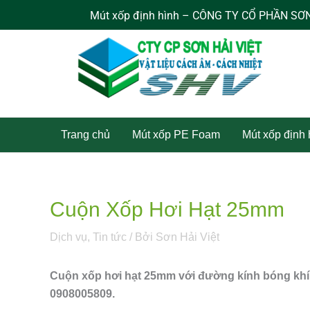
Nhảy
Mút xốp định hình – CÔNG TY CỔ PHẦN SƠN HẢI VIỆT
tới
nội
dung
Trang chủ
Mút xốp PE Foam
Mút xốp định
Cuộn Xốp Hơi Hạt 25mm
Dịch vụ
,
Tin tức
/ Bởi
Sơn Hải Việt
Cuộn xốp hơi hạt 25mm với đường kính bóng khí 
0908005809.