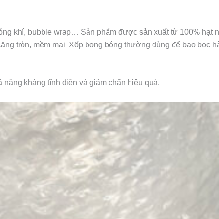
bóng khí, bubble wrap… Sản phẩm được sản xuất từ 100% hạt n
 căng tròn, mềm mại. Xốp bong bóng thường dùng để bao bọc hà
hả năng kháng tĩnh điện và giảm chấn hiệu quả.
3/9 Nguyễn Du - P. Bì