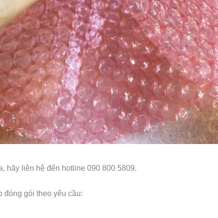
, hãy liên hệ đến hotline 090 800 5809.
p đóng gói theo yêu cầu: