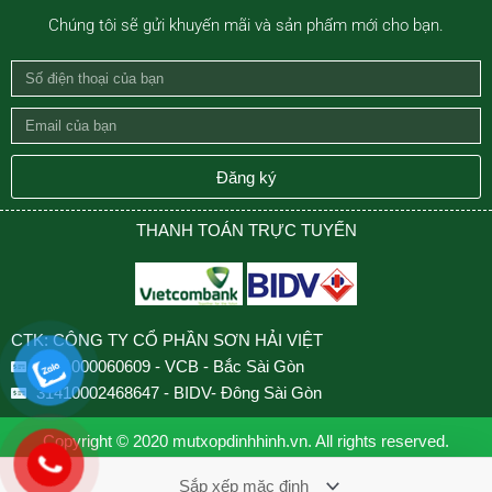
Chúng tôi sẽ gửi khuyến mãi và sản phẩm mới cho bạn.
Số
điện
Email
thoại
của
của
bạn
Đăng ký
bạn
THANH TOÁN TRỰC TUYẾN
CTK: CÔNG TY CỔ PHẦN SƠN HẢI VIỆT
0501000060609 - VCB - Bắc Sài Gòn
31410002468647 - BIDV- Đông Sài Gòn
Copyright © 2020 mutxopdinhhinh.vn. All rights reserved.
Design by VNCOUNT