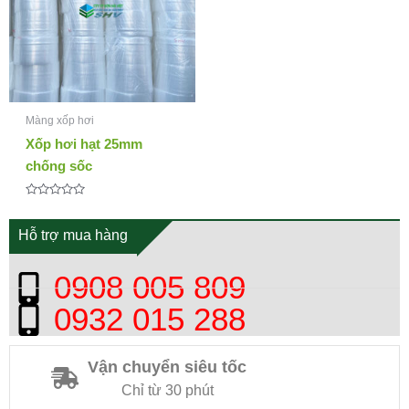
Màng xốp hơi
Xốp hơi hạt 25mm
chống sốc
Được
xếp
hạng
Hỗ trợ mua hàng
0
5
sao
0908 005 809
0932 015 288
Vận chuyển siêu tốc
Chỉ từ 30 phút