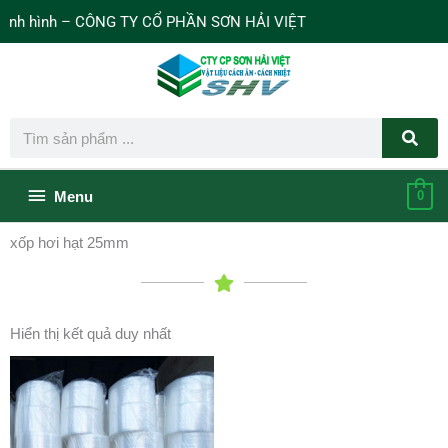
Nhảy
nh hình – CÔNG TY CỔ PHẦN SƠN HẢI VIỆT
tới
nội
dung
Search
Bên
Menu
0
dưới
xốp hơi hạt 25mm
của
đầu
Hiển thị kết quả duy nhất
trang