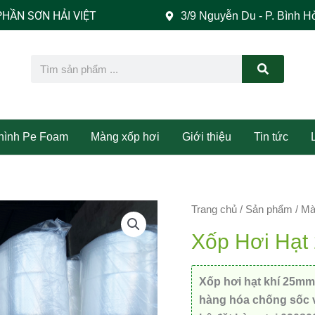
 VIỆT
3/9 Nguyễn Du - P. Bình H
Search
 hình Pe Foam
Màng xốp hơi
Giới thiệu
Tin tức
Trang chủ
/
Sản phẩm
/
Mà
Xốp Hơi Hạt
Xốp hơi hạt khí 25mm
hàng hóa chống sốc v