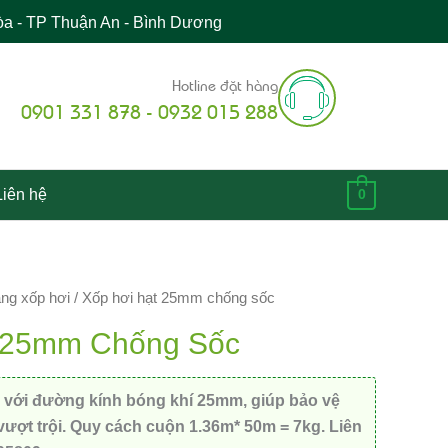
òa - TP Thuận An - Bình Dương
Hotline đặt hàng
0901 331 878 - 0932 015 288
Liên hệ
0
ng xốp hơi
/ Xốp hơi hạt 25mm chống sốc
 25mm Chống Sốc
 với đường kính bóng khí 25mm, giúp bảo vệ
ượt trội. Quy cách cuộn 1.36m* 50m = 7kg. Liên