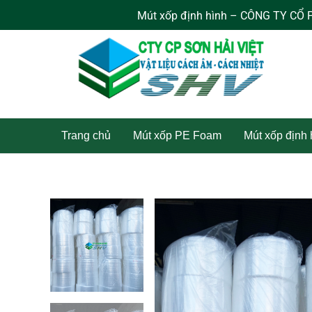
Nhảy
Mút xốp định hình – CÔNG TY CỔ PHẦN SƠN HẢI
tới
nội
dung
Trang chủ
Mút xốp PE Foam
Mút xốp định