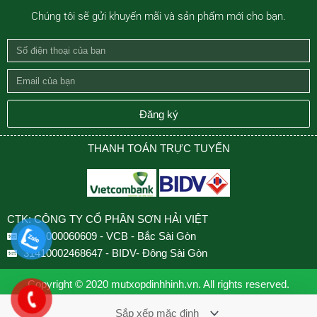
Chúng tôi sẽ gửi khuyến mãi và sản phẩm mới cho bạn.
Số
điện
Email
thoại
của
của
bạn
Đăng ký
bạn
THANH TOÁN TRỰC TUYẾN
CTK: CÔNG TY CỔ PHẦN SƠN HẢI VIỆT
0501000060609 - VCB - Bắc Sài Gòn
31410002468647 - BIDV- Đông Sài Gòn
Copyright © 2020 mutxopdinhhinh.vn. All rights reserved.
Design by VNCOUNT