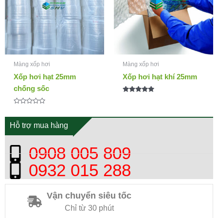
Màng xốp hơi
Màng xốp hơi
Xốp hơi hạt 25mm
Xốp hơi hạt khí 25mm
chống sốc
Được xếp
hạng
Được
5.00
xếp
5 sao
hạng
Hỗ trợ mua hàng
0
5
sao
0908 005 809
0932 015 288
Vận chuyển siêu tốc
Chỉ từ 30 phút