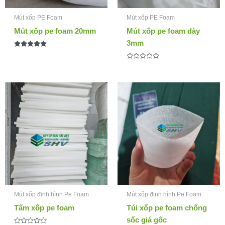
Mút xốp PE Foam
Mút xốp PE Foam
Mút xốp pe foam 20mm
Mút xốp pe foam dày
3mm
Được xếp
hạng
5.00
Được
5 sao
xếp
hạng
0
5
sao
Mút xốp định hình Pe Foam
Mút xốp định hình Pe Foam
Tấm xốp pe foam
Túi xốp pe foam chống
sốc giá gốc