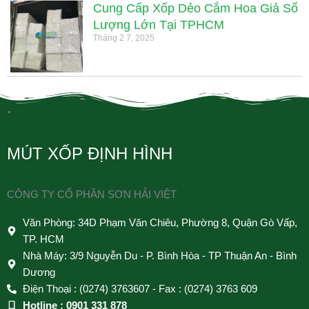
Cung Cấp Xốp Dẻo Cắm Hoa Giả Số
Lượng Lớn Tại TPHCM
Tháng 2 7, 2025
.
MÚT XỐP ĐỊNH HÌNH
CÔNG TY CỔ PHẦN SƠN HẢI VIỆT
Văn Phòng: 34D Phạm Văn Chiêu, Phường 8, Quận Gò Vấp,
TP. HCM
Nhà Máy: 3/9 Nguyễn Du - P. Bình Hòa - TP Thuận An - Bình
Dương
Điện Thoại : (0274) 3763607 - Fax : (0274) 3763 609
Hotline : 0901 331 878