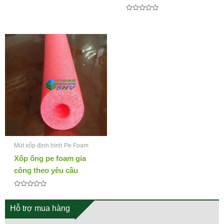
Được
xếp
hạng
Được
0
xếp
5
hạng
sao
0
5
sao
Mút xốp định hình Pe Foam
Xốp ống pe foam gia
công theo yêu cầu
Được
xếp
hạng
Hỗ trợ mua hàng
0
5
sao