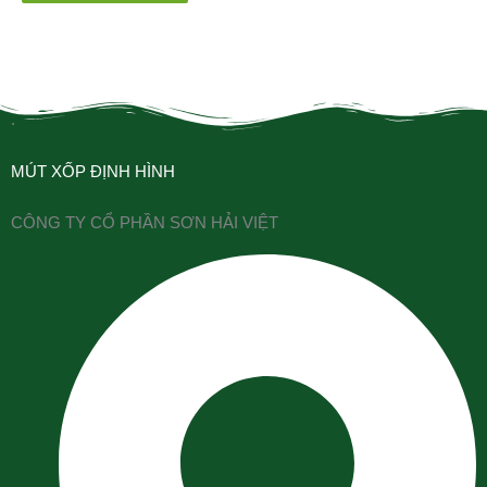
.
MÚT XỐP ĐỊNH HÌNH
CÔNG TY CỔ PHẦN SƠN HẢI VIỆT