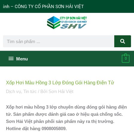
Nhảy
h – CÔNG TY CỔ PHẦN SƠN HẢI VIỆT
tới
nội
dung
Search
Bên
Menu
0
dưới
Xốp Hơi Màu Hồng 3 Lớp Đóng Gói Hàng Điện Tử
của
Dịch vụ
,
Tin tức
/ Bởi
Sơn Hải Việt
đầu
Xốp hơi màu hồng 3 lớp chuyên dùng đóng gói hàng điện
trang
tử. Sản phẩm được đánh giá cao ở hiệu quả chống sốc.
Sơn Hải Việt phân phối sản phẩm này ra thị trường.
Hotline đặt hàng 0908005809.